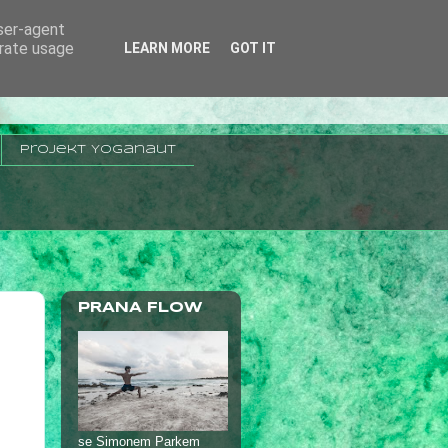
user-agent
erate usage
LEARN MORE
GOT IT
projekt Yoganaut
PRANA FLOW
+
se Simonem Parkem