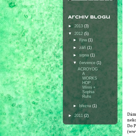
Archiv blogu
►
2013
(3)
▼
2012
(5)
►
října
(1)
►
září
(1)
►
srpna
(1)
▼
července
(1)
ACROYOG
A
WORKS
HOP
Winni +
Sophia
Ruhs
►
března
(1)
Dámy
►
2011
(2)
neko
Do P
(www