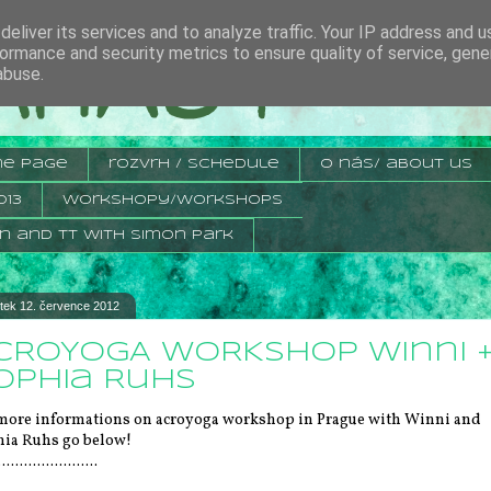
eliver its services and to analyze traffic. Your IP address and 
ormance and security metrics to ensure quality of service, gen
abuse.
me page
rozvrh / schedule
o nás/ about us
013
workshopy/workshops
n and TT with Simon Park
rtek 12. července 2012
CROYOGA WORKSHOP Winni 
ophia Ruhs
more informations on acroyoga workshop in Prague with Winni and
ia Ruhs go below!
......................