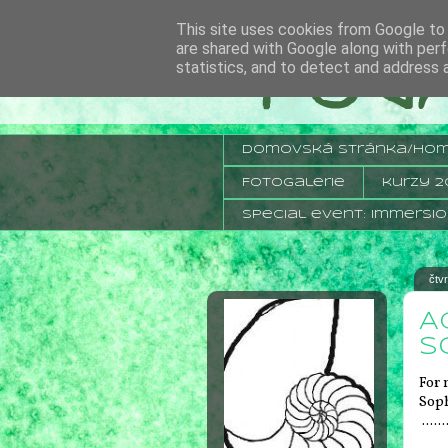
This site uses cookies from Google to d
are shared with Google along with perf
statistics, and to detect and address 
domovská stránka/ho
Fotogalerie
kurzy 2
Special event: Immersio
čtv
A
S
For 
Soph
.......