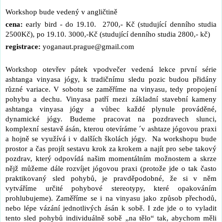
Workshop bude vedený v angličtině
cena:
early bird - do 19.10. 2700,- Kč (studující denního studia
2500Kč), po 19.10. 3000,-Kč (studující denního studia 2800,- kč)
registrace:
yoganaut.prague@gmail.com
Workshop otevřev pátek vpodvečer vedená lekce první série
ashtanga vinyasa jógy, k tradičnímu sledu pozic budou přidány
různé variace. V sobotu se zaměříme na vinyasu, tedy propojení
pohybu a dechu. Vinyasa patří mezi základní stavební kameny
ashtanga vinyasa jógy a vůbec každé plynule prováděné,
dynamické jógy. Budeme pracovat na pozdravech slunci,
komplexní sestavě ásán, kterou otevíráme ´v ashtaze jógovou praxi
a hojně se využívá i v dalších školách jógy. Na workshopu bude
prostor a čas projít sestavu krok za krokem a najít pro sebe takový
pozdrav, který odpovídá našim momentálním možnostem a skrze
nějž můžeme dále rozvíjet jógovou praxi (protože jde o tak často
praktikovaný sled pohybů, je pravděpodobné, že si v něm
vytváříme určité pohybové stereotypy, které opakováním
prohlubujeme). Zaměříme se i na vinyasu jako způsob přechodů,
nebo lépe vázání jednotlivých ásán k sobě. I zde jde o to vyladit
tento sled pohybů individuálně sobě „na tělo“ tak, abychom měli