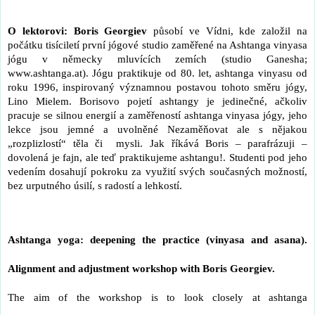
O lektorovi:
Boris Georgiev
působí ve Vídni, kde založil na
počátku tisíciletí první jógové studio zaměřené na Ashtanga vinyasa
jógu v německy mluvících zemích (studio Ganesha;
www.ashtanga.at). Jógu praktikuje od 80. let, ashtanga vinyasu od
roku 1996, inspirovaný významnou postavou tohoto směru jógy,
Lino Mielem. Borisovo pojetí ashtangy je jedinečné, ačkoliv
pracuje se silnou energií a zaměřeností ashtanga vinyasa jógy, jeho
lekce jsou jemné a uvolněné Nezaměňovat ale s nějakou
„rozplizlostí“ těla či mysli. Jak říkává Boris – parafrázuji –
dovolená je fajn, ale teď praktikujeme ashtangu!. Studenti pod jeho
vedením dosahují pokroku za využití svých současných možností,
bez urputného úsilí, s radostí a lehkostí.
Ashtanga yoga: deepening the practice (vinyasa and asana).
Alignment and adjustment workshop with Boris Georgiev.
The aim of the workshop is to look closely at ashtanga