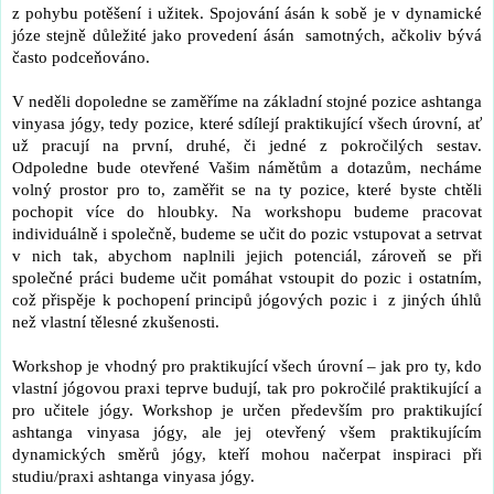
z pohybu potěšení i užitek. Spojování ásán k sobě je v dynamické
józe stejně důležité jako provedení ásán samotných, ačkoliv bývá
často podceňováno.
V neděli dopoledne se zaměříme na základní stojné pozice ashtanga
vinyasa jógy, tedy pozice, které sdílejí praktikující všech úrovní, ať
už pracují na první, druhé, či jedné z pokročilých sestav.
Odpoledne bude otevřené Vašim námětům a dotazům, necháme
volný prostor pro to, zaměřit se na ty pozice, které byste chtěli
pochopit více do hloubky. Na workshopu budeme pracovat
individuálně i společně, budeme se učit do pozic vstupovat a setrvat
v nich tak, abychom naplnili jejich potenciál, zároveň se při
společné práci budeme učit pomáhat vstoupit do pozic i ostatním,
což přispěje k pochopení principů jógových pozic i z jiných úhlů
než vlastní tělesné zkušenosti.
Workshop je vhodný pro praktikující všech úrovní – jak pro ty, kdo
vlastní jógovou praxi teprve budují, tak pro pokročilé praktikující a
pro učitele jógy. Workshop je určen především pro praktikující
ashtanga vinyasa jógy, ale jej otevřený všem praktikujícím
dynamických směrů jógy, kteří mohou načerpat inspiraci při
studiu/praxi ashtanga vinyasa jógy.