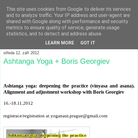
This site uses cookies from Google to deliver its services
and to analyze traffic. Your IP address and user-agent are
shared with Google along with performance and security
metrics to ensure quality of service, generate usage
statistics, and to detect and address abuse.
▼
LEARN MORE
GOT IT
středa 12. září 2012
Ashtanga Yoga + Boris Georgiev
Ashtanga yoga: deepening the practice (vinyasa and asana).
Alignment and adjustment workshop with Boris Georgiev
16.-18.11.2012
registrace/registration at yoganaut.prague@gmail.com